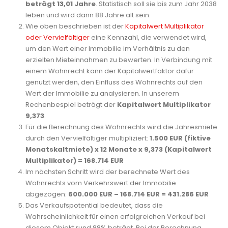
beträgt 13,01 Jahre
. Statistisch soll sie bis zum Jahr 2038
leben und wird dann 88 Jahre alt sein.
Wie oben beschrieben ist der
Kapitalwert Multiplikator
oder Vervielfältiger
eine Kennzahl, die verwendet wird,
um den Wert einer Immobilie im Verhältnis zu den
erzielten Mieteinnahmen zu bewerten. In Verbindung mit
einem Wohnrecht kann der Kapitalwertfaktor dafür
genutzt werden, den Einfluss des Wohnrechts auf den
Wert der Immobilie zu analysieren. In unserem
Rechenbespiel beträgt der
Kapitalwert Multiplikator
9,373
.
Für die Berechnung des Wohnrechts wird die Jahresmiete
durch den Vervielfältiger multipliziert:
1.500 EUR (fiktive
Monatskaltmiete) x 12 Monate x 9,373 (Kapitalwert
Multiplikator) = 168.714 EUR
Im nächsten Schritt wird der berechnete Wert des
Wohnrechts vom Verkehrswert der Immobilie
abgezogen:
600.000 EUR –
168.714 EUR
= 431.286 EUR
Das Verkaufspotential bedeutet, dass die
Wahrscheinlichkeit für einen erfolgreichen Verkauf bei
diesem Objekt rund 88% beträgt. Bei der Berechnung