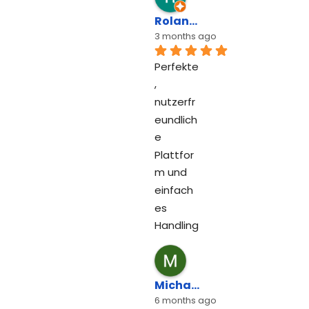
Roland Lack
3 months ago
Perfekte
, 
nutzerfr
eundlich
e 
Plattfor
m und 
einfach
es 
Handling
Michael Quadt
6 months ago