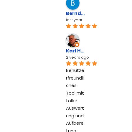
Bernd Erbacher
last year
Karl Heinz Tschofen
2 years ago
Benutze
rfreundli
ches 
Tool mit 
toller 
Auswert
ung und 
Aufberei
tung.