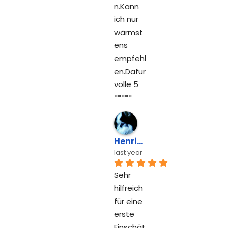
n.Kann 
ich nur 
wärmst
ens 
empfehl
en.Dafür 
volle 5 
*****
Henrik Pilz
last year
Sehr 
hilfreich 
für eine 
erste 
Einschät