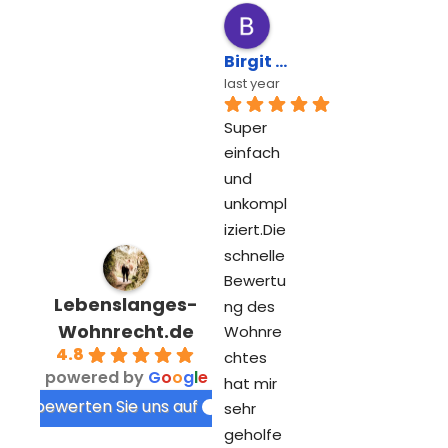
Birgit Kube
last year
Super 
einfach 
und 
unkompl
iziert.Die 
schnelle 
Bewertu
Lebenslanges-
ng des 
Wohnrecht.de
Wohnre
4.8
chtes 
powered by
G
o
o
g
l
e
hat mir 
bewerten Sie uns auf
sehr 
geholfe