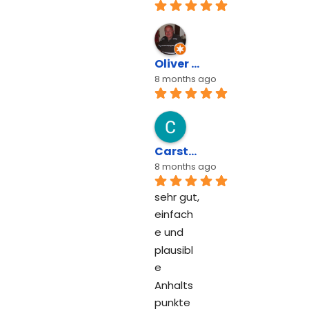
Oliver Hoeppner
8 months ago
Carsten Lemke
8 months ago
sehr gut, 
einfach
e und 
plausibl
e 
Anhalts
punkte 