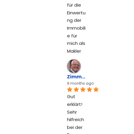
für die 
Einwertu
ng der 
Immobili
e für 
mich als 
Makler
Zimmermann Hans-Peter
9 months ago
Gut 
erklärt! 
Sehr 
hilfreich 
bei der 